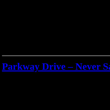
Parkway Drive – Never S
Samstag, April 18th, 2009
Konzert Bilder von
Parkwa
29.Nov.2008 im
Schlachth