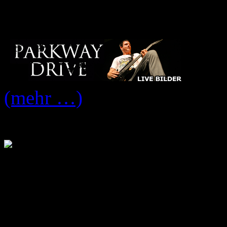
Never Say Die! Tour – Cl
(mehr …)