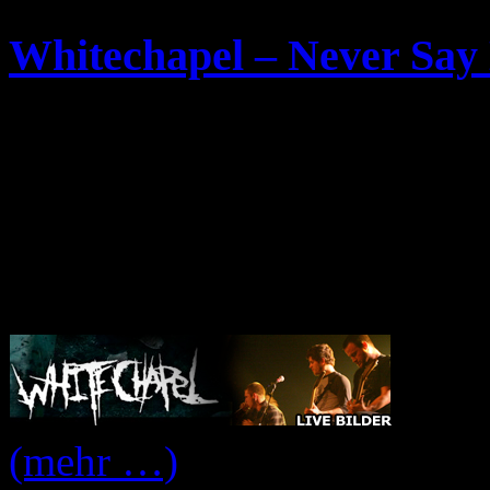
Whitechapel – Never Say 
Samstag, April 18th, 2009
Konzert Bilder von
Whitec
29.Nov.2008 im
Schlachth
Never Say Die! Tour – Cl
(mehr …)