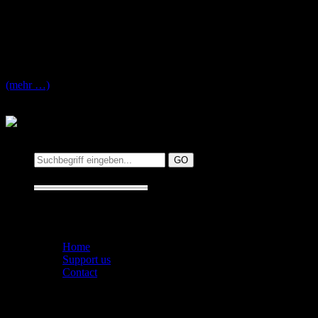
Heute wurde bekannt gegeben dass sich die Post-Hardcore Band „Fune
gegründete Band sich mit einer 26 Konzerte umfassenden Tour Anfang
Abschiedskonzerte werden in insgesamt 13 Städten stattfinden, auf d
Abend darauf das Album „Casually Dressed“, zusätzlich werden natü
Mehr zur Auflösung und der Abschiedtour von „Funeral for a Friend
(mehr …)
Suchen auf MusicAddict.de
Suche:
Seiten
Home
Support us
Contact