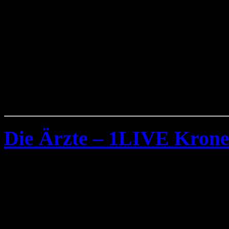
Die Ärzte – 1LIVE Krone
Samstag, Oktober 25th, 2008
Am 04.Dezember 2008 findet
Bochum die Preisverleihun