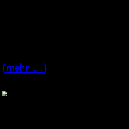
stattfinden, wie auf der Web
ist, geht dieses Jahr die
1LI
an die Deutsche Punk-Roc
Hier das Statement:
(mehr …)